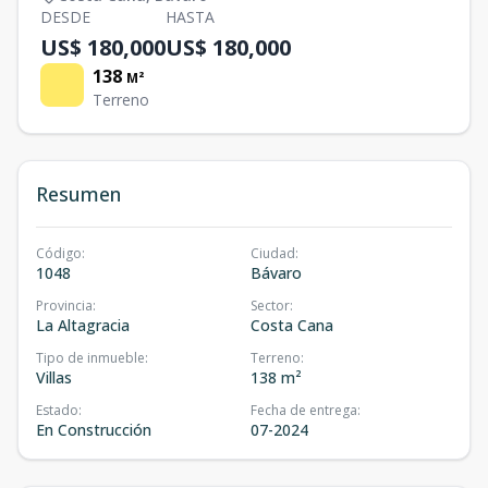
DESDE
HASTA
US$ 180,000
US$ 180,000
138
M²
Terreno
Resumen
Código
:
Ciudad
:
1048
Bávaro
Provincia
:
Sector
:
La Altagracia
Costa Cana
Tipo de inmueble
:
Terreno
:
Villas
138 m²
Estado
:
Fecha de entrega
:
En Construcción
07-2024