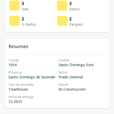
3
3
Hab.
Baños
2
2
½ Baños
Parqueo
Resumen
Código
:
Ciudad
:
1054
Santo Domingo Este
Provincia
:
Sector
:
Santo Domingo de Guzmán
Prado Oriental
Tipo de inmueble
:
Estado
:
Townhouse
En Construcción
Fecha de entrega
:
12-2023