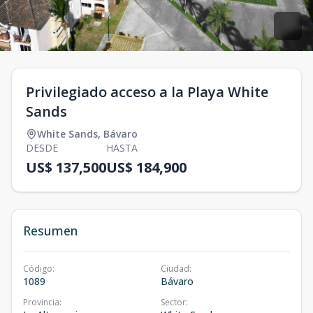
Privilegiado acceso a la Playa White
Sands
White Sands
,
Bávaro
DESDE
HASTA
US$ 137,500
US$ 184,900
Resumen
Código
:
Ciudad
:
1089
Bávaro
Provincia
:
Sector
: