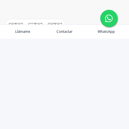
🇪🇸
🇺🇸
🇫🇷
Llámame
Contactar
WhatsApp
Contáctanos
8094080700
alfonsecaproperties@gmail.com